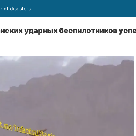
 of disasters
анских ударных беспилотников усп