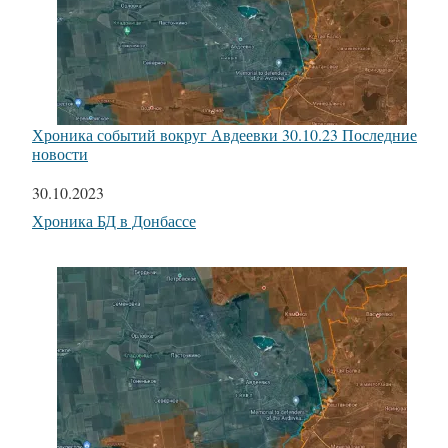
Хроника событий вокруг Авдеевки 30.10.23 Последние
новости
Дата
30.10.2023
Относится к
Хроника БД в Донбассе