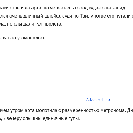
таки стреляла арта, но через весь город куда-то на запад
лся очень длинный шлейф, судя по Тви, многие его путали 
ла, но слышали гул пролета.
е как-то угомонилось.
Advertise here
ричем утром арта молотила с размеренностью метронома. Д
ь, к вечеру слышны единичные гупы.