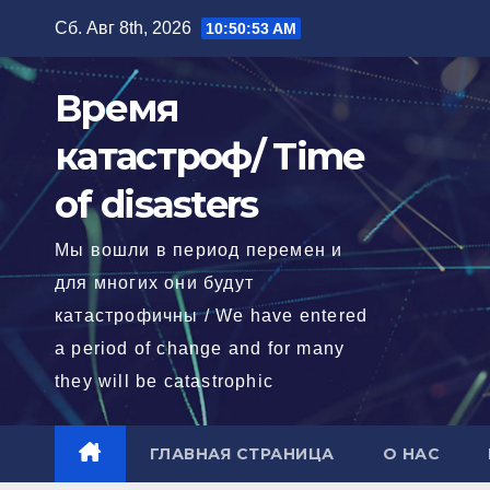
Перейти
Сб. Авг 8th, 2026
10:50:54 AM
к
содержимому
Время
катастроф/ Time
of disasters
Мы вошли в период перемен и
для многих они будут
катастрофичны / We have entered
a period of change and for many
they will be catastrophic
ГЛАВНАЯ СТРАНИЦА
О НАС