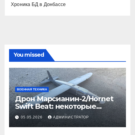
Хроника БД в Донбассе
You missed
ВОЕННАЯ ТЕХНИКА
Дрон Марсианин-2/Hornet
Swift Beat: некоторые
данные
05.05.2026
АДМИНИСТРАТОР