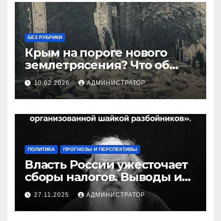
БЕЗ РУБРИКИ
Крым на пороге нового
землетрясения? Что об
этом известно
10.02.2026
АДМИНИСТРАТОР
ПОЛИТИКА
ПРОГНОЗЫ И ПЕРСПЕКТИВЫ
Власть России ужесточает
сборы налогов. Выводы и
следствия
27.11.2025
АДМИНИСТРАТОР