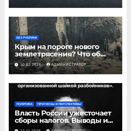
БЕЗ РУБРИКИ
Крым на пороге нового
землетрясения? Что об
этом известно
10.02.2026
АДМИНИСТРАТОР
ПОЛИТИКА
ПРОГНОЗЫ И ПЕРСПЕКТИВЫ
Власть России ужесточает
сборы налогов. Выводы и
следствия
27.11.2025
АДМИНИСТРАТОР