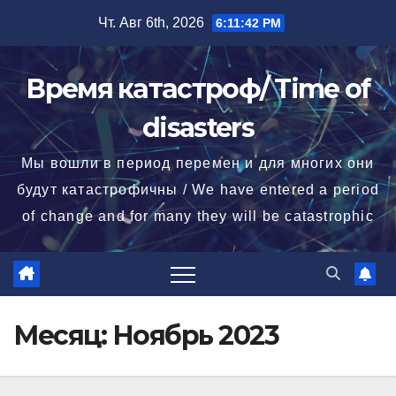
Перейти
Чт. Авг 6th, 2026
6:11:43 PM
к
содержимому
Время катастроф/ Time of
disasters
Мы вошли в период перемен и для многих они
будут катастрофичны / We have entered a period
of change and for many they will be catastrophic
Месяц:
Ноябрь 2023