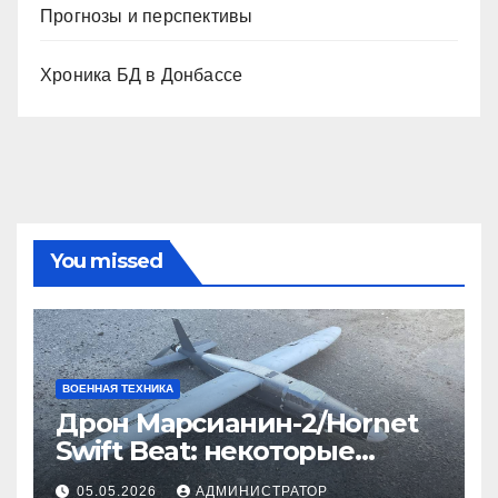
Прогнозы и перспективы
Хроника БД в Донбассе
You missed
ВОЕННАЯ ТЕХНИКА
Дрон Марсианин-2/Hornet
Swift Beat: некоторые
данные
05.05.2026
АДМИНИСТРАТОР