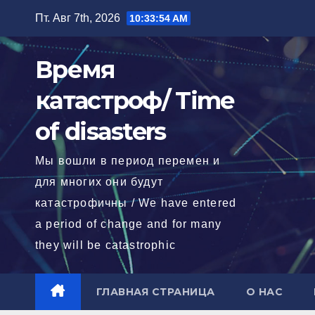
Перейти
Пт. Авг 7th, 2026
10:33:56 AM
к
содержимому
Время
катастроф/ Time
of disasters
Мы вошли в период перемен и
для многих они будут
катастрофичны / We have entered
a period of change and for many
they will be catastrophic
ГЛАВНАЯ СТРАНИЦА
О НАС