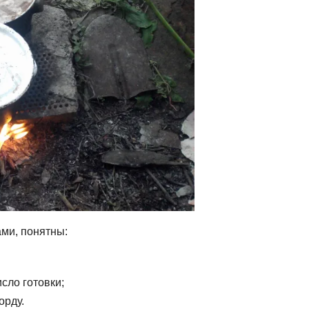
ами, понятны:
сло готовки;
орду.