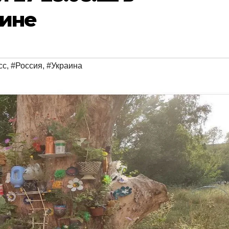
аине
сс
,
#Россия
,
#Украина