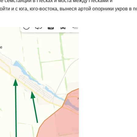
ие семстанции в Песках и моста между Песками и
йти и с юга, юго-востока, вынеся артой опорники укров в п