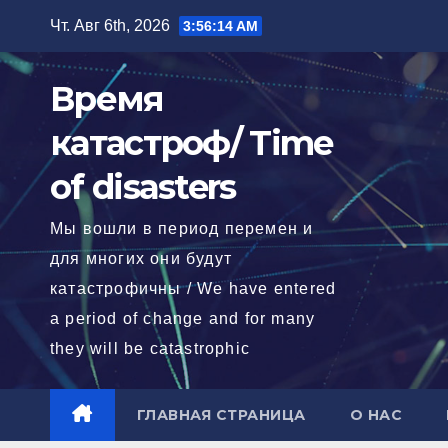
Перейти
Чт. Авг 6th, 2026
3:56:15 AM
к
содержимому
Время
катастроф/ Time
of disasters
Мы вошли в период перемен и
для многих они будут
катастрофичны / We have entered
a period of change and for many
they will be catastrophic
ГЛАВНАЯ СТРАНИЦА
О НАС