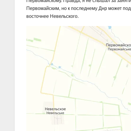
Первомайскому. Правда, я не слышал за занят
Первомайским, но к последнему Днр может подо
восточнее Невельского.