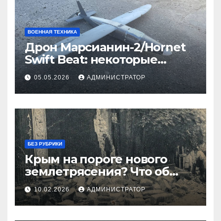
ВОЕННАЯ ТЕХНИКА
Дрон Марсианин-2/Hornet
Swift Beat: некоторые
данные
05.05.2026
АДМИНИСТРАТОР
БЕЗ РУБРИКИ
Крым на пороге нового
землетрясения? Что об
этом известно
10.02.2026
АДМИНИСТРАТОР