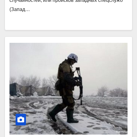
случайностей, или происков западных спецслужб
(Запад…