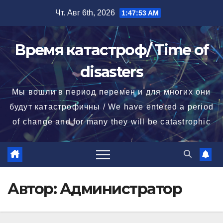
Перейти
Чт. Авг 6th, 2026
1:47:54 AM
к
содержимому
Время катастроф/ Time of
disasters
Мы вошли в период перемен и для многих они
будут катастрофичны / We have entered a period
of change and for many they will be catastrophic
Автор:
Администратор