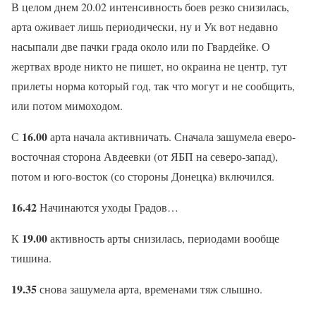
В целом днем 20.02 интенсивность боев резко снизилась,
арта оживает лишь периодически, ну и Ук вот недавно
насыпали две пачки града около или по Гвардейке. О
жертвах вроде никто не пишет, но окраина не центр, тут
прилеты норма который год, так что могут и не сообщить,
или потом мимоходом.
16.00
С
арта начала активничать. Сначала зашумела еверо-
восточная сторона Авдеевки (от ЯБП на северо-запад),
потом и юго-восток (со стороны Донецка) включился.
16.42
Начинаются уходы Градов…
19.00
К
активность арты снизилась, периодами вообще
тишина.
19.35
снова зашумела арта, временами тяж слышно.