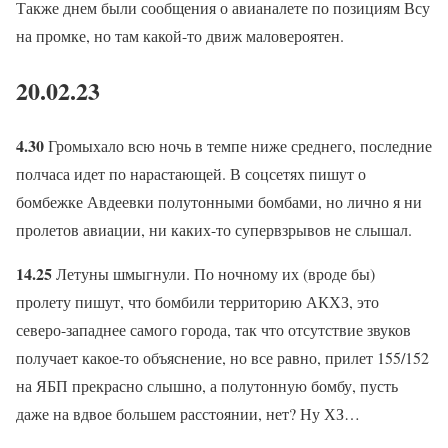
Также днем были сообщения о авианалете по позициям Всу
на промке, но там какой-то движ маловероятен.
20.02.23
4.30
Громыхало всю ночь в темпе ниже среднего, последние
полчаса идет по нарастающей. В соцсетях пишут о
бомбежке Авдеевки полутонными бомбами, но лично я ни
пролетов авиации, ни каких-то супервзрывов не слышал.
14.25
Летуны шмыгнули. По ночному их (вроде бы)
пролету пишут, что бомбили территорию АКХЗ, это
северо-западнее самого города, так что отсутствие звуков
получает какое-то объяснение, но все равно, прилет 155/152
на ЯБП прекрасно слышно, а полутонную бомбу, пусть
даже на вдвое большем расстоянии, нет? Ну ХЗ…