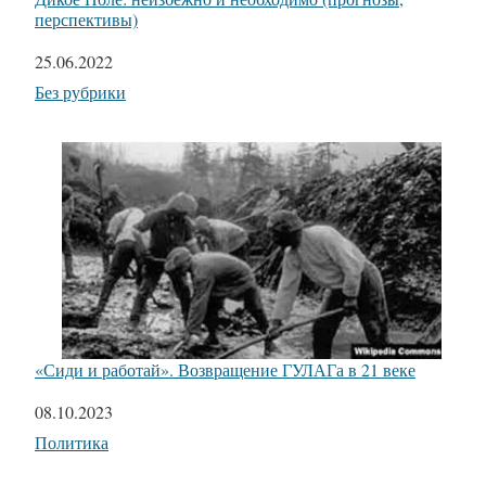
перспективы)
Дата
25.06.2022
Относится к
Без рубрики
«Сиди и работай». Возвращение ГУЛАГа в 21 веке
Дата
08.10.2023
Относится к
Политика