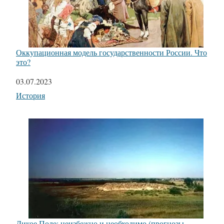
Оккупационная модель государственности России. Что
это?
Дата
03.07.2023
Относится к
История
Дикое Поле: неизбежно и необходимо (прогнозы,