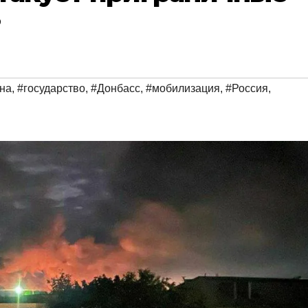
?
на
,
#государство
,
#Донбасс
,
#мобилизация
,
#Россия
,