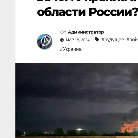
области России
От
Администратор
#будущее
,
#вой
МАР 19, 2024
#Украина