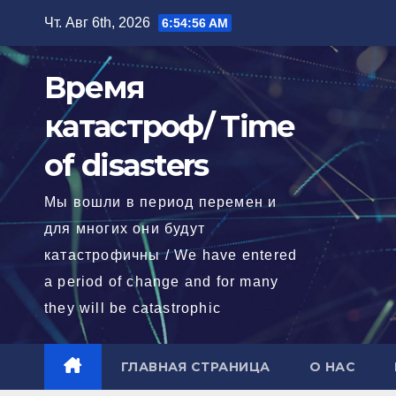
Перейти
Чт. Авг 6th, 2026
6:54:57 AM
к
содержимому
Время
катастроф/ Time
of disasters
Мы вошли в период перемен и
для многих они будут
катастрофичны / We have entered
a period of change and for many
they will be catastrophic
ГЛАВНАЯ СТРАНИЦА
О НАС