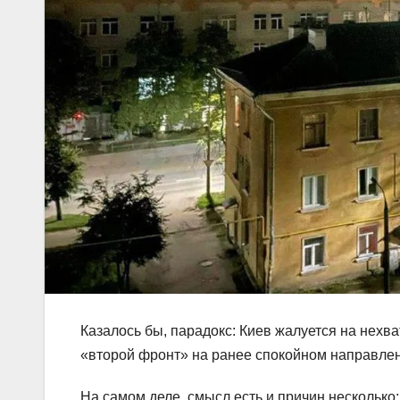
Казалось бы, парадокс: Киев жалуется на нехва
«второй фронт» на ранее спокойном направлен
На самом деле, смысл есть и причин несколько: