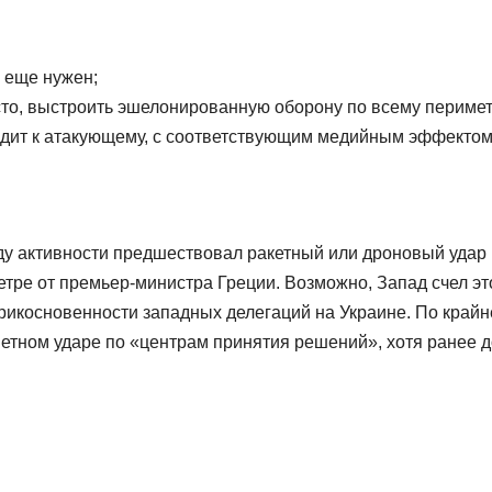
у еще нужен;
сто, выстроить эшелонированную оборону по всему периме
ходит к атакующему, с соответствующим медийным эффектом
оду активности предшествовал ракетный или дроновый удар
метре от премьер-министра Греции. Возможно, Запад счел эт
икосновенности западных делегаций на Украине. По крайн
ветном ударе по «центрам принятия решений», хотя ранее д