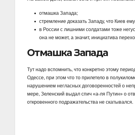
отмашка Запада;
стремление доказать Западу, что Киев ем
в России с лишними солдатами тоже негу
она не может, а значит, инициатива пере
Отмашка Запада
Тут надо вспомнить, что конкретно этому пери
Одессе, при этом что то прилетело в полукило
нарушением негласных договоренностей о непр
мере, Зеленский выдал спич «а-ля Путин» о от
откровенного подражательства не скатывался.