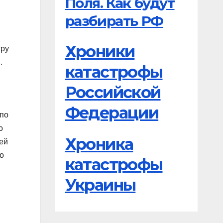
Поля. Как будут
разбирать РФ
Хроники
тру
.
катастрофы
Российской
Федерации
 по
о
Хроника
ей
о
катастрофы
Украины