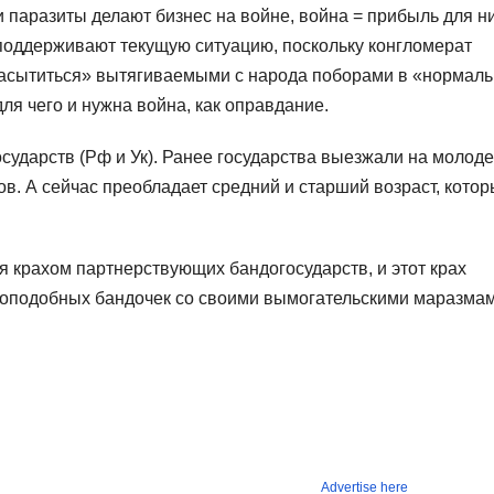
 паразиты делают бизнес на войне, война = прибыль для ни
поддерживают текущую ситуацию, поскольку конгломерат
«насытиться» вытягиваемыми с народа поборами в «нормал
ля чего и нужна война, как оправдание.
сударств (Рф и Ук). Ранее государства выезжали на молоде
ов. А сейчас преобладает средний и старший возраст, кото
ся крахом партнерствующих бандогосударств, и этот крах
нроподобных бандочек со своими вымогательскими маразмам
Advertise here