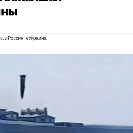
йны
с
,
#Россия
,
#Украина