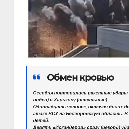
Обмен кровью
Сегодня повторились ракетные удары п
видео) и Харькову (остальные).
Одиннадцать человек, включая двоих д
атаке ВСУ на Белгородскую область. В
детей.
Девять «Искандеров» сразу (рекорд) у