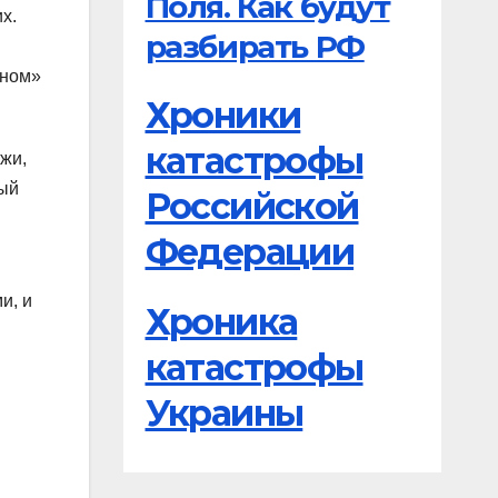
Поля. Как будут
х.
разбирать РФ
ьном»
Хроники
катастрофы
жи,
рый
Российской
Федерации
и, и
Хроника
катастрофы
Украины