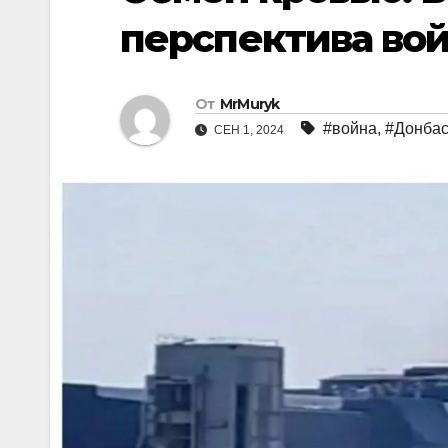
перспектива во
От
MrMuryk
#война
,
#Донбас
СЕН 1, 2024