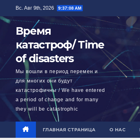
Перейти
Вс. Авг 9th, 2026
9:37:10 AM
к
содержимому
Время
катастроф/ Time
of disasters
Мы вошли в период перемен и
для многих они будут
катастрофичны / We have entered
a period of change and for many
they will be catastrophic
ГЛАВНАЯ СТРАНИЦА
О НАС