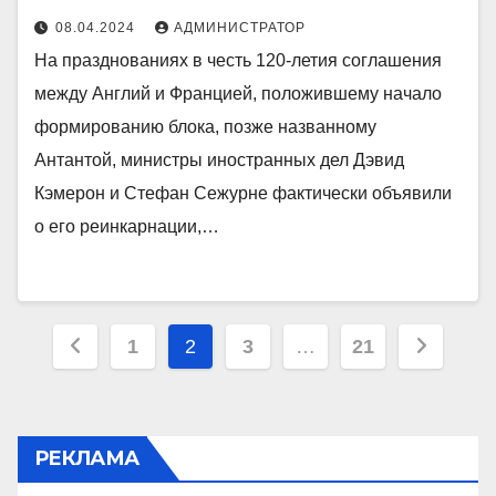
08.04.2024
АДМИНИСТРАТОР
На празднованиях в честь 120-летия соглашения
между Англий и Францией, положившему начало
формированию блока, позже названному
Антантой, министры иностранных дел Дэвид
Кэмерон и Стефан Сежурне фактически объявили
о его реинкарнации,…
Пагинация
1
2
3
…
21
записей
РЕКЛАМА