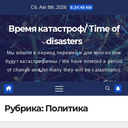
Перейти
Сб. Авг 8th, 2026
8:24:50 AM
к
содержимому
Время катастроф/ Time of
disasters
Мы вошли в период перемен и для многих они
будут катастрофичны / We have entered a period
of change and for many they will be catastrophic
Рубрика:
Политика