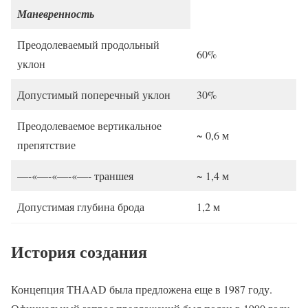
Маневренность
Преодолеваемый продольный
60%
уклон
Допустимый поперечный уклон
30%
Преодолеваемое вертикальное
~ 0,6 м
препятствие
—-«—-«—-«—- траншея
~ 1,4 м
Допустимая глубина брода
1,2 м
История создания
Концепция THAAD была предложена еще в 1987 году.