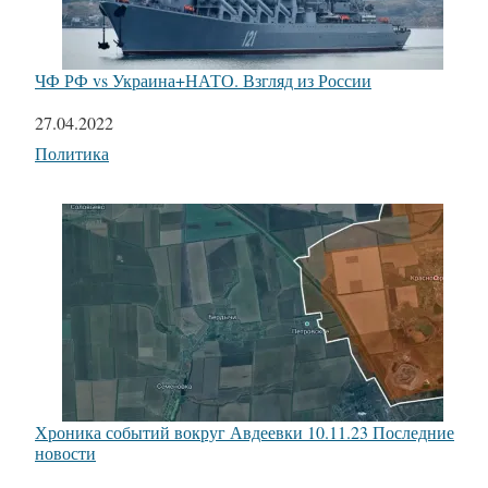
ЧФ РФ vs Украина+НАТО. Взгляд из России
Дата
27.04.2022
Относится к
Политика
Хроника событий вокруг Авдеевки 10.11.23 Последние
новости