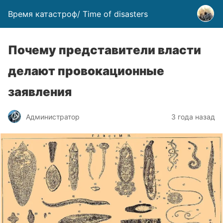
Время катастроф/ Time of disasters
Почему представители власти
делают провокационные
заявления
Администратор
3 года назад