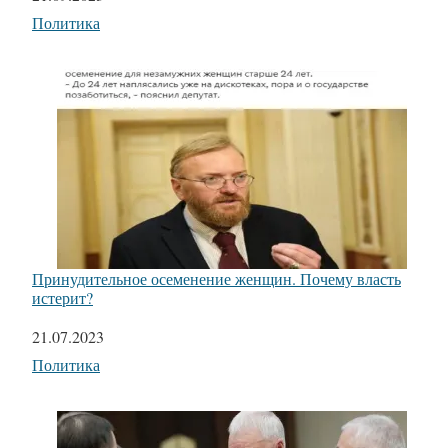
Относится к
Политика
Принудительное осеменение женщин. Почему власть
истерит?
Дата
21.07.2023
Относится к
Политика