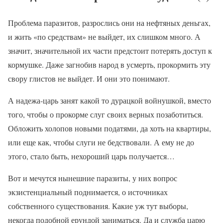
Проблема паразитов, разрослись они на нефтяных деньгах,
и жить «по средствам» не выйдет, их слишком много. А
значит, значительной их части предстоит потерять доступ к
кормушке. Даже загнобив народ в усмерть, прокормить эту
свору глистов не выйдет. И они это понимают.
А надежа-царь занят какой то дурацкой войнушкой, вместо
того, чтобы о прокорме слуг своих верных позаботиться.
Обложить холопов новыми податями, да хоть на квартиры,
или еще как, чтобы слуги не бедствовали. А ему не до
этого, стало быть, нехороший царь получается…
Вот и мечутся нынешние паразиты, у них вопрос
экзистенциальный поднимается, о источниках
собственного существования. Какие уж тут выборы,
некогда подобной ерундой заниматься. Да и служба царю