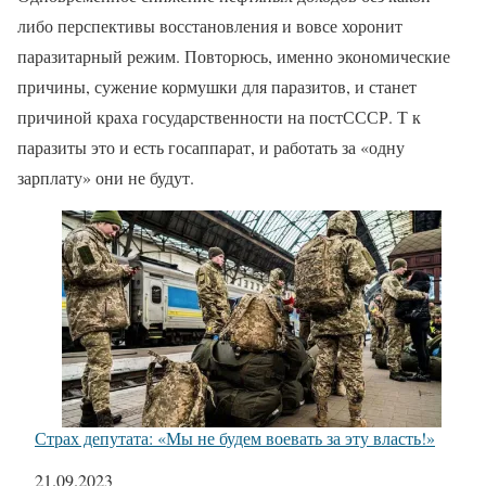
либо перспективы восстановления и вовсе хоронит
паразитарный режим. Повторюсь, именно экономические
причины, сужение кормушки для паразитов, и станет
причиной краха государственности на постСССР. Т к
паразиты это и есть госаппарат, и работать за «одну
зарплату» они не будут.
Страх депутата: «Мы не будем воевать за эту власть!»
Дата
21.09.2023