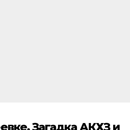
евке. Загадка АКХЗ и