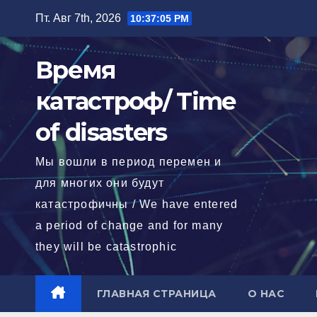
Перейти
Пт. Авг 7th, 2026
10:37:07 PM
к
содержимому
Время
катастроф/ Time
of disasters
Мы вошли в период перемен и
для многих они будут
катастрофичны / We have entered
a period of change and for many
they will be catastrophic
ГЛАВНАЯ СТРАНИЦА
О НАС