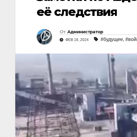
её следствия
От
Администратор
#будущее
,
#вой
ФЕВ 18, 2024