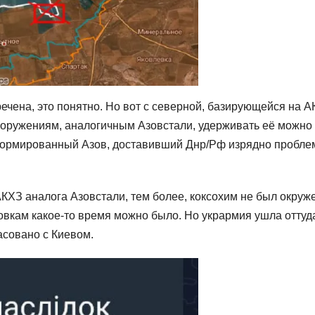
чена, это понятно. Но вот с северной, базирующейся на А
ооружениям, аналогичным Азовстали, удерживать её можно
еформированный Азов, доставивший Днр/Рф изрядно пробле
КХЗ аналога Азовстали, тем более, коксохим не был окруж
товкам какое-то время можно было. Но укрармия ушла оттуд
асовано с Киевом.